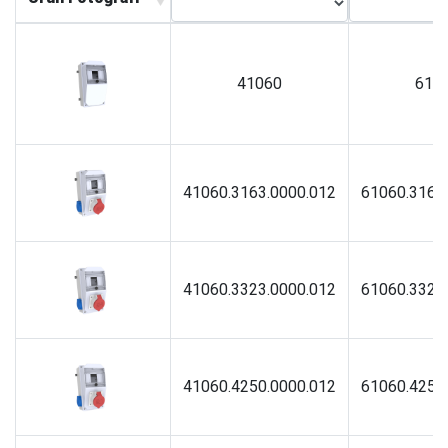
41060
610
41060.3163.0000.012
61060.3163
41060.3323.0000.012
61060.3323
41060.4250.0000.012
61060.4250