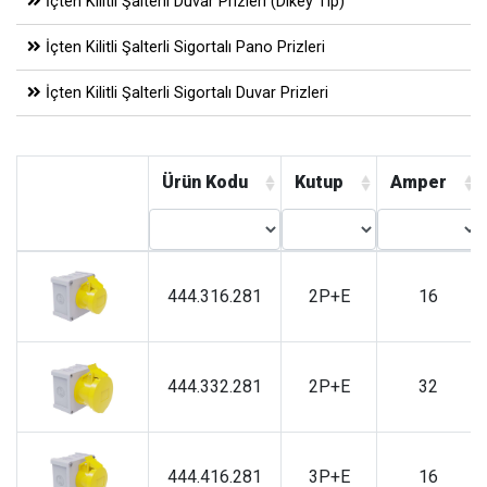
İçten Kilitli Şalterli Duvar Prizleri (Dikey Tip)
İçten Kilitli Şalterli Sigortalı Pano Prizleri
İçten Kilitli Şalterli Sigortalı Duvar Prizleri
Ürün Kodu
Kutup
Amper
444.316.281
2P+E
16
444.332.281
2P+E
32
444.416.281
3P+E
16