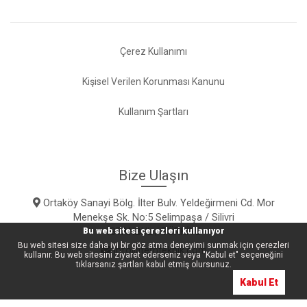
Çerez Kullanımı
Kişisel Verilen Korunması Kanunu
Kullanım Şartları
Bize Ulaşın
Ortaköy Sanayi Bölg. İlter Bulv. Yeldeğirmeni Cd. Mor
Menekşe Sk. No:5 Selimpaşa / Silivri
İSTANBUL / TÜRKİYE
Bu web sitesi çerezleri kullanıyor
Bu web sitesi size daha iyi bir göz atma deneyimi sunmak için çerezleri
info@temteknik.com
kullanır. Bu web sitesini ziyaret ederseniz veya "Kabul et" seçeneğini
tıklarsanız şartları kabul etmiş olursunuz.
Kabul Et