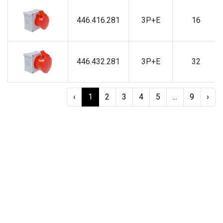
446.416.281
3P+E
16
446.432.281
3P+E
32
‹
1
2
3
4
5
...
9
›